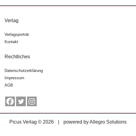
g
e
n
Verlag
B
Verlagsporträt
l
Kontakt
o
g
Rechtliches
V
o
Datenschutzerklärung
r
Impressum
s
AGB
c
h
a
u
H
Picus Verlag © 2026
|
powered by
Allegro Solutions
a
n