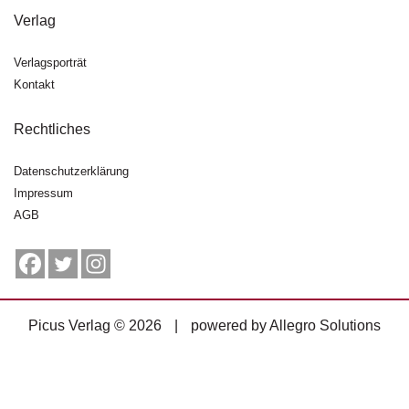
g
Verlag
e
n
Verlagsporträt
Kontakt
B
l
o
Rechtliches
g
Datenschutzerklärung
V
Impressum
o
AGB
r
s
c
h
a
u
Picus Verlag © 2026
|
powered by
Allegro Solutions
H
a
n