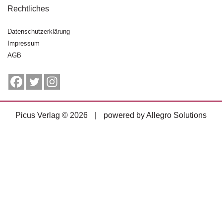
g
Rechtliches
e
n
Datenschutzerklärung
Impressum
B
AGB
l
o
g
V
o
Picus Verlag © 2026
|
powered by
Allegro Solutions
r
s
c
h
a
u
H
a
n