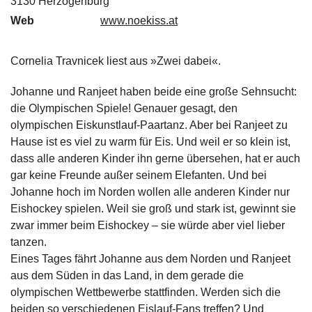
3130 Herzogenburg
g
Web
www.noekiss.at
e
n
Cornelia Travnicek liest aus »Zwei dabei«.
B
l
Johanne und Ranjeet haben beide eine große Sehnsucht:
o
die Olympischen Spiele! Genauer gesagt, den
g
olympischen Eiskunstlauf-Paartanz. Aber bei Ranjeet zu
Hause ist es viel zu warm für Eis. Und weil er so klein ist,
V
o
dass alle anderen Kinder ihn gerne übersehen, hat er auch
r
gar keine Freunde außer seinem Elefanten. Und bei
s
Johanne hoch im Norden wollen alle anderen Kinder nur
c
Eishockey spielen. Weil sie groß und stark ist, gewinnt sie
h
zwar immer beim Eishockey – sie würde aber viel lieber
a
u
tanzen.
Eines Tages fährt Johanne aus dem Norden und Ranjeet
H
aus dem Süden in das Land, in dem gerade die
a
olympischen Wettbewerbe stattfinden. Werden sich die
n
beiden so verschiedenen Eislauf-Fans treffen? Und