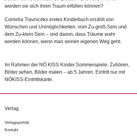
d
werden sie sich ihren Traum erfüllen können?
e
l
Cornelia Travniceks erstes Kinderbuch erzählt von
Wünschen und Unmöglichkeiten, vom Zu-groß-Sein und
P
r
dem Zu-klein-Sein – und davon, dass Träume wahr
e
werden können, wenn man seinen eigenen Weg geht.
s
s
e
Im Rahmen der NÖ KISS Kinder Sommerspiele. Zuhören,
Bilder sehen, Bilder malen – ab 5 Jahren. Eintritt nur mit
R
i
NÖKISS-Eintrittskarte.
g
h
ts
Verlag
Ü
b
Verlagsporträt
e
r
Kontakt
u