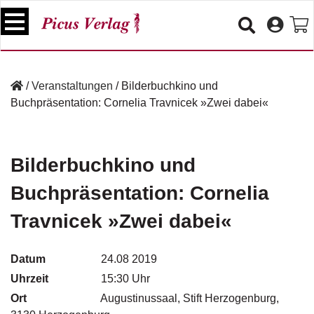
S
k
i
p
B
t
ü
/
Veranstaltungen
/
Bilderbuchkino und
o
c
Buchpräsentation: Cornelia Travnicek »Zwei dabei«
c
h
e
o
r
n
t
Bilderbuchkino und
V
e
e
Buchpräsentation: Cornelia
n
r
t
a
Travnicek »Zwei dabei«
n
s
t
Datum
24.08 2019
a
Uhrzeit
15:30 Uhr
lt
u
Ort
Augustinussaal, Stift Herzogenburg,
n