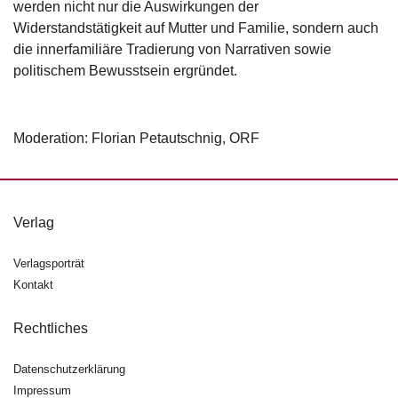
d
werden nicht nur die Auswirkungen der
e
Widerstandstätigkeit auf Mutter und Familie, sondern auch
l
die innerfamiliäre Tradierung von Narrativen sowie
politischem Bewusstsein ergründet.
P
r
e
s
Moderation: Florian Petautschnig, ORF
s
e
R
Verlag
i
g
h
Verlagsporträt
ts
Kontakt
Ü
Rechtliches
b
e
Datenschutzerklärung
r
Impressum
u