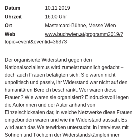
g
Datum
10.11 2019
e
Uhrzeit
n
16:00 Uhr
Ort
Mastercard-Bühne, Messe Wien
B
Web
www.buchwien.at/programm2019/?
l
topic=event&eventid=36373
o
g
Der organisierte Widerstand gegen den
V
Nationalsozialismus wird zumeist männlich gedacht –
o
doch auch Frauen betätigten sich: Sie waren nicht
r
unpolitisch und passiv, ihr Widerstand war nicht auf den
s
c
humanitären Bereich beschränkt. Wer waren diese
h
Frauen? Wie waren sie organisiert? Eindrucksvoll legen
a
die Autorinnen und der Autor anhand von
u
Einzelschicksalen dar, in welche Netzwerke diese Frauen
eingebunden waren und wie ihr Widerstand aussah. Es
H
wird auch das Weiterwirken untersucht: In Interviews mit
a
Söhnen und Töchtern der Widerstandskämpferinnen
n