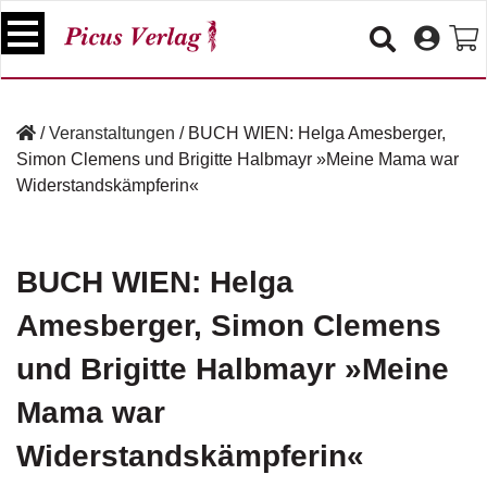
S
k
i
p
B
t
ü
/
Veranstaltungen
/
BUCH WIEN: Helga Amesberger,
o
c
Simon Clemens und Brigitte Halbmayr »Meine Mama war
c
h
Widerstandskämpferin«
e
o
r
n
t
V
e
BUCH WIEN: Helga
e
n
r
Amesberger, Simon Clemens
t
a
n
und Brigitte Halbmayr »Meine
s
t
Mama war
a
lt
Widerstandskämpferin«
u
n