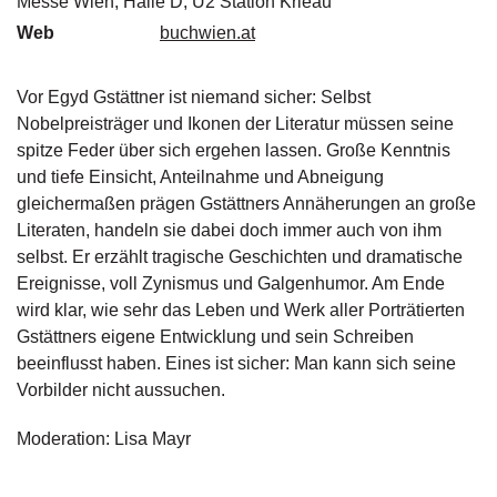
Messe Wien, Halle D, U2 Station Krieau
g
Web
buchwien.at
e
n
Vor Egyd Gstättner ist niemand sicher: Selbst
B
Nobelpreisträger und Ikonen der Literatur müssen seine
l
spitze Feder über sich ergehen lassen. Große Kenntnis
o
und tiefe Einsicht, Anteilnahme und Abneigung
g
gleichermaßen prägen Gstättners Annäherungen an große
V
Literaten, handeln sie dabei doch immer auch von ihm
o
selbst. Er erzählt tragische Geschichten und dramatische
r
Ereignisse, voll Zynismus und Galgenhumor. Am Ende
s
wird klar, wie sehr das Leben und Werk aller Porträtierten
c
Gstättners eigene Entwicklung und sein Schreiben
h
a
beeinflusst haben. Eines ist sicher: Man kann sich seine
u
Vorbilder nicht aussuchen.
H
Moderation: Lisa Mayr
a
n