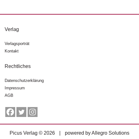
d
e
l
P
Verlag
r
e
Verlagsporträt
s
Kontakt
s
e
Rechtliches
R
i
Datenschutzerklärung
g
Impressum
h
AGB
ts
Ü
b
e
r
Picus Verlag © 2026
|
powered by
Allegro Solutions
u