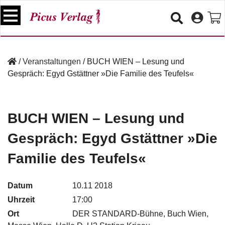
S
k
i
p
B
t
ü
/
Veranstaltungen
/
BUCH WIEN – Lesung und
o
c
Gespräch: Egyd Gstättner »Die Familie des Teufels«
c
h
e
o
r
n
t
BUCH WIEN – Lesung und
V
e
e
Gespräch: Egyd Gstättner »Die
n
r
t
a
Familie des Teufels«
n
s
t
Datum
10.11 2018
a
Uhrzeit
17:00
lt
u
Ort
DER STANDARD-Bühne, Buch Wien,
n