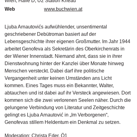
Wien, Halle D, U2 Station Krieau
g
Web
www.buchwien.at
e
n
Ljuba Arnautovićs aufwühlender, unsentimental
B
geschriebener Debütroman basiert auf der
l
Lebensgeschichte ihrer eigenen Großmutter. Im Jahr 1944
o
arbeitet Genofeva als Sekretärin des Oberkirchenrats in
g
der Wiener Innenstadt. Niemand ahnt, dass sie in ihrer
V
Dienstwohnung hinter der Kanzlei über Monate hinweg
o
Menschen versteckt. Dabei darf ihre politische
r
Vergangenheit unter keinen Umständen ans Licht
s
kommen. Eines Tages muss ein Bekannter, Walter,
c
abtauchen und ist dabei auf ihr Versteck angewiesen. Dort
h
a
kommen sich die zwei verlorenen Seelen näher. Durch die
u
gelungene Verbindung von Literatur und Zeitgeschichte
gelingt es Ljuba Arnautović in „Im Verborgenen“,
H
Genofevas stillem Heldentum ein Denkmal zu setzen.
a
n
Moderation: Christa Eder, Ö1