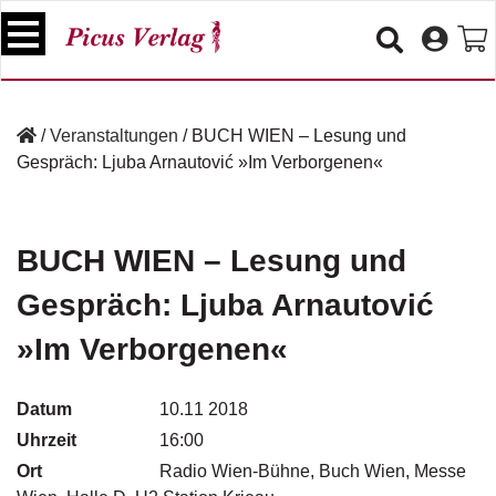
S
k
i
p
B
t
ü
/
Veranstaltungen
/
BUCH WIEN – Lesung und
o
c
Gespräch: Ljuba Arnautović »Im Verborgenen«
c
h
e
o
r
n
t
BUCH WIEN – Lesung und
V
e
e
Gespräch: Ljuba Arnautović
n
r
t
a
»Im Verborgenen«
n
s
t
Datum
10.11 2018
a
Uhrzeit
16:00
lt
u
Ort
Radio Wien-Bühne, Buch Wien, Messe
n