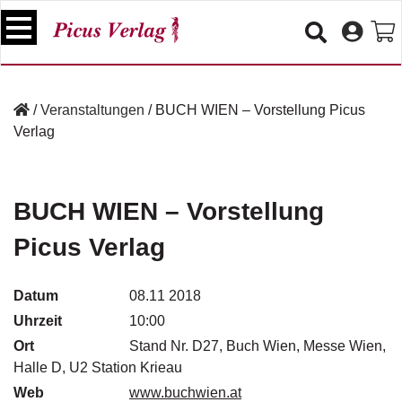
S
k
i
p
B
t
ü
/
Veranstaltungen
/
BUCH WIEN – Vorstellung Picus
o
c
Verlag
c
h
e
o
r
n
t
BUCH WIEN – Vorstellung
V
e
e
Picus Verlag
n
r
t
a
n
Datum
08.11 2018
s
Uhrzeit
10:00
t
a
Ort
Stand Nr. D27, Buch Wien, Messe Wien,
lt
Halle D, U2 Station Krieau
u
Web
www.buchwien.at
n