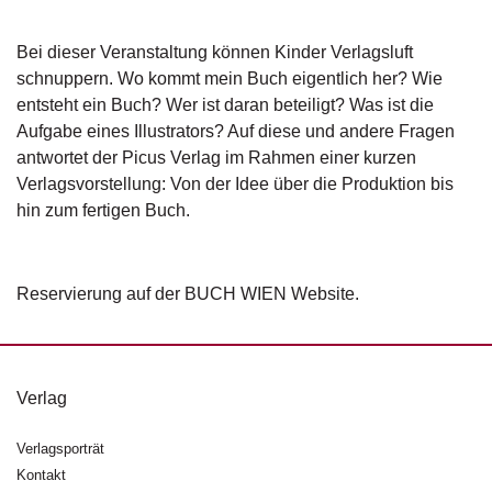
g
e
Bei dieser Veranstaltung können Kinder Verlagsluft
n
schnuppern. Wo kommt mein Buch eigentlich her? Wie
entsteht ein Buch? Wer ist daran beteiligt? Was ist die
B
Aufgabe eines Illustrators? Auf diese und andere Fragen
l
o
antwortet der Picus Verlag im Rahmen einer kurzen
g
Verlagsvorstellung: Von der Idee über die Produktion bis
hin zum fertigen Buch.
V
o
r
s
Reservierung auf der BUCH WIEN Website.
c
h
a
u
Verlag
H
Verlagsporträt
a
n
Kontakt