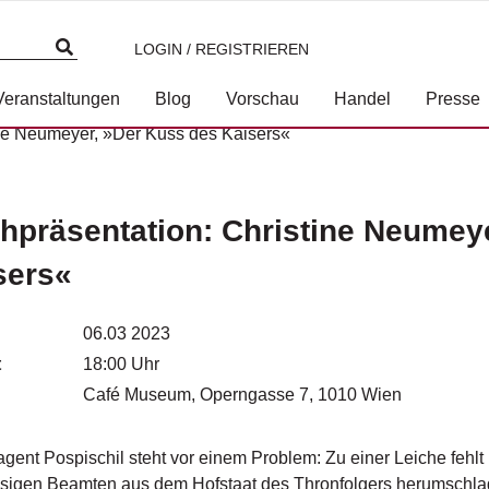
LOGIN / REGISTRIEREN
Veranstaltungen
Blog
Vorschau
Handel
Presse
ine Neumeyer, »Der Kuss des Kaisers«
hpräsentation: Christine Neumey
sers«
06.03 2023
t
18:00 Uhr
Café Museum, Operngasse 7, 1010 Wien
agent Pospischil steht vor einem Problem: Zu einer Leiche fehlt
sigen Beamten aus dem Hofstaat des Thronfolgers herumschla