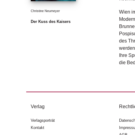
Christine Neumeyer
Wien im
Moderne
Der Kuss des Kaisers
Brunnen
Pospisc
des Thr
werden 
Ihre Sp
die Bed
Verlag
Rechtli
Verlagsporträt
Datensch
Kontakt
Impress
AGB