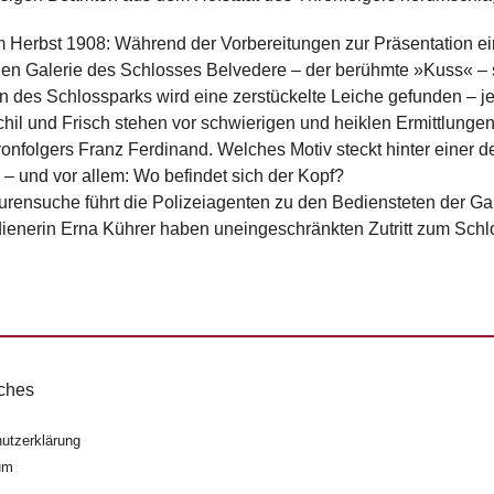
 Herbst 1908: Während der Vorbereitungen zur Präsentation e
n Galerie des Schlosses Belvedere – der berühmte »Kuss« – s
 des Schlossparks wird eine zerstückelte Leiche gefunden – 
hil und Frisch stehen vor schwierigen und heiklen Ermittlunge
onfolgers Franz Ferdinand. Welches Motiv steckt hinter einer dera
– und vor allem: Wo befindet sich der Kopf?
urensuche führt die Polizeiagenten zu den Bediensteten der Gal
ienerin Erna Kührer haben uneingeschränkten Zutritt zum Sch
ches
utzerklärung
um