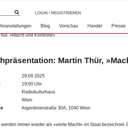
LOGIN / REGISTRIEREN
Veranstaltungen
Blog
Vorschau
Handel
Presse
Thür, »Macht und Kontrolle«
hpräsentation: Martin Thür, »Mac
29.09 2025
t
19:00 Uhr
Radiokulturhaus
Wien
se
Argentinierstraße 30A, 1040 Wien
werden immer wieder als »vierte Macht« im Staat bezeichnet. D