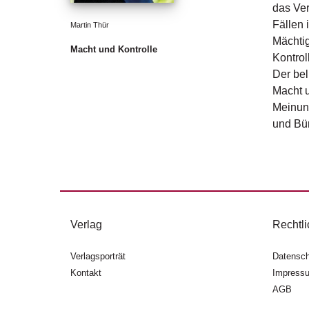
das Ver
Fällen 
Martin Thür
Mächtig
Macht und Kontrolle
Kontrol
Der bel
Macht u
Meinung
und Bür
Verlag
Rechtli
Verlagsporträt
Datensch
Kontakt
Impress
AGB