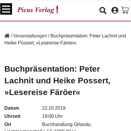
S
k
i
p
B
t
ü
/
Veranstaltungen
/
Buchpräsentation: Peter Lachnit und
o
c
Heike Possert, »Lesereise Färöer«
c
h
e
o
r
n
t
Buchpräsentation: Peter
V
e
e
Lachnit und Heike Possert,
n
r
t
a
»Lesereise Färöer«
n
s
t
Datum
22.10 2019
a
Uhrzeit
19:00 Uhr
lt
u
Ort
Buchhandlung Orlando,
n