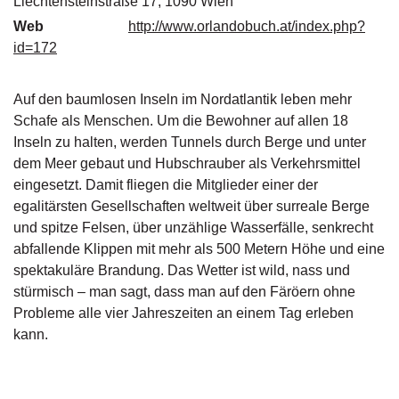
Liechtensteinstraße 17, 1090 Wien
g
Web
http://www.orlandobuch.at/index.php?
e
id=172
n
B
Auf den baumlosen Inseln im Nordatlantik leben mehr
l
Schafe als Menschen. Um die Bewohner auf allen 18
o
Inseln zu halten, werden Tunnels durch Berge und unter
g
dem Meer gebaut und Hubschrauber als Verkehrsmittel
V
eingesetzt. Damit fliegen die Mitglieder einer der
o
egalitärsten Gesellschaften weltweit über surreale Berge
r
und spitze Felsen, über unzählige Wasserfälle, senkrecht
s
abfallende Klippen mit mehr als 500 Metern Höhe und eine
c
spektakuläre Brandung. Das Wetter ist wild, nass und
h
a
stürmisch – man sagt, dass man auf den Färöern ohne
u
Probleme alle vier Jahreszeiten an einem Tag erleben
kann.
H
a
n