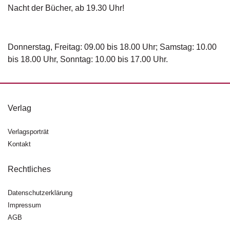
g
Nacht der Bücher, ab 19.30 Uhr!
e
n
Donnerstag, Freitag: 09.00 bis 18.00 Uhr; Samstag: 10.00
B
bis 18.00 Uhr, Sonntag: 10.00 bis 17.00 Uhr.
l
o
g
V
Verlag
o
r
Verlagsporträt
s
Kontakt
c
h
a
Rechtliches
u
Datenschutzerklärung
H
Impressum
a
AGB
n