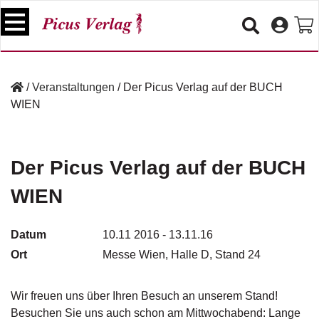
S
k
i
p
B
t
ü
/
Veranstaltungen
/
Der Picus Verlag auf der BUCH
o
c
WIEN
c
h
e
o
r
n
t
Der Picus Verlag auf der BUCH
V
e
e
WIEN
n
r
t
a
n
Datum
10.11 2016 -
13.11.16
s
Ort
Messe Wien, Halle D, Stand 24
t
a
lt
Wir freuen uns über Ihren Besuch an unserem Stand!
u
Besuchen Sie uns auch schon am Mittwochabend: Lange
n