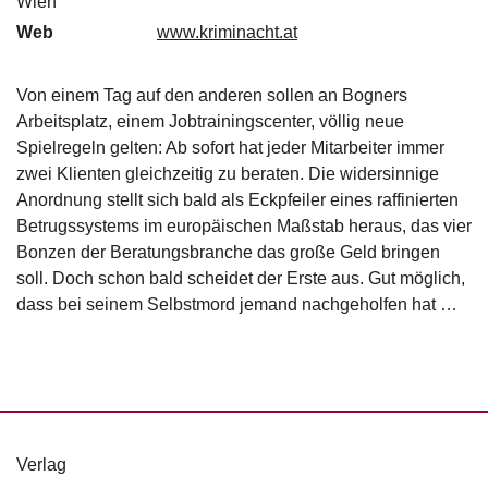
Wien
g
Web
www.kriminacht.at
e
n
Von einem Tag auf den anderen sollen an Bogners
B
Arbeitsplatz, einem Jobtrainingscenter, völlig neue
l
Spielregeln gelten: Ab sofort hat jeder Mitarbeiter immer
o
zwei Klienten gleichzeitig zu beraten. Die widersinnige
g
Anordnung stellt sich bald als Eckpfeiler eines raffinierten
V
Betrugssystems im europäischen Maßstab heraus, das vier
o
Bonzen der Beratungsbranche das große Geld bringen
r
soll. Doch schon bald scheidet der Erste aus. Gut möglich,
s
dass bei seinem Selbstmord jemand nachgeholfen hat …
c
h
a
u
H
a
Verlag
n