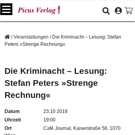
S
k
i
p
B
t
ü
/
Veranstaltungen
/
Die Kriminacht – Lesung: Stefan
o
c
Peters »Strenge Rechnung«
c
h
e
o
r
n
t
Die Kriminacht – Lesung:
V
e
e
Stefan Peters »Strenge
n
r
t
a
Rechnung«
n
s
t
Datum
23.10 2018
a
Uhrzeit
19:00
lt
u
Ort
Café Journal, Kaiserstraße 56, 1070
n