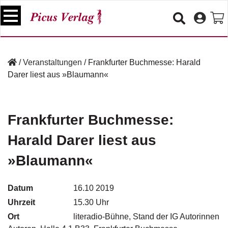
S
k
i
p
B
t
ü
/
Veranstaltungen
/
Frankfurter Buchmesse: Harald
o
c
Darer liest aus »Blaumann«
c
h
e
o
r
n
t
Frankfurter Buchmesse:
V
e
e
Harald Darer liest aus
n
r
t
a
»Blaumann«
n
s
t
Datum
16.10 2019
a
Uhrzeit
15.30 Uhr
lt
u
Ort
literadio-Bühne, Stand der IG Autorinnen
n