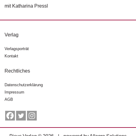
d
mit Katharina Pressl
e
l
P
r
Verlag
e
s
Verlagsporträt
s
Kontakt
e
Rechtliches
R
i
g
Datenschutzerklärung
h
Impressum
ts
AGB
Ü
b
e
r
u