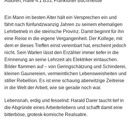
Autoren, Halle 4.1 B33, Frankfurter Buchmesse
g
e
n
Ein Mann im besten Alter hält ein Versprechen ein und
fährt nach fünfundzwanzig Jahren zu seinem ehemaligen
B
Lehrbetrieb in die steirische Provinz. Damit beginnt für ihn
l
eine Reise in die eigene Vergangenheit. Der Kollege, mit
o
dem er dieses Treffen einst vereinbart hat, erscheint jedoch
g
nicht. Sein Warten lässt den Erzähler immer tiefer in die
Erinnerung an seine Lehrzeit als Elektriker eintauchen.
V
o
Bilder flammen auf – von Geringschätzung und Schinderei,
r
kleinen Gaunereien, vermeintlichen Lebensweisheiten und
s
stiller Rebellion. Es ist eine schaurig aberwitzige Zeitreise
c
in die Welt der Arbeit, wie sie gerade noch war.
h
a
Lebensnah, erdig und fesselnd: Harald Darer taucht tief in
u
die Abgründe eines Arbeiterlebens und schafft damit eine
bitterböse, grotesk-komische Realsatire.
H
a
n