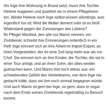
g
Als Inge ihre Wohnung in Brand setzt, muss ihre Tochter
e
Helene reagieren und quartiert sie in einem Pflegeheim
n
ein. Weder Helene noch Inge selbst wissen allerdings, was
eigentlich los ist: Wird die Mutter dement oder ist es bloß
B
Widerstand gegen die Zumutungen des Lebens?
l
o
Ihr Pfleger Manfred, den alle nur Manni nennen, ein
g
Zivildiener, schreibt ihre Erinnerungen ordentlich in ein
Heft: Inge erinnert sich an ihre Arbeit im Import-Export, an
V
ihren Vorgesetzten, der ihr eine Zeit lang mehr war als nur
o
Chef. Sie erinnert sich an ihre Kinder: die Tochter, die sie in
r
einer Tour anlügt, und an ihren Sohn, der alles wieder
s
c
gutmachen kann. Und Manni löst noch etwas aus: ein
h
schwebendes Gefühl des Verliebtseins, von dem Inge nie
a
gedacht hätte, dass sie ihm noch einmal begegnen würde.
u
Und auch Manni ist gern bei Inge, so gern, dass er sogar
nach dem Ende seines Zivildiensts regelmäßig zu Besuch
H
kommt.
a
n