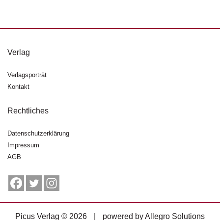
d
e
l
P
Verlag
r
e
s
Verlagsporträt
s
Kontakt
e
Rechtliches
R
i
Datenschutzerklärung
g
h
Impressum
ts
AGB
Ü
b
e
r
Picus Verlag © 2026
|
powered by
Allegro Solutions
u