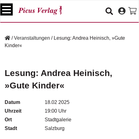
S
k
i
p
B
t
ü
/
Veranstaltungen
/
Lesung: Andrea Heinisch, »Gute
o
c
Kinder«
c
h
e
o
r
n
t
Lesung: Andrea Heinisch,
V
e
e
»Gute Kinder«
n
r
t
a
n
Datum
18.02 2025
s
Uhrzeit
19:00 Uhr
t
a
Ort
Stadtgalerie
lt
Stadt
Salzburg
u
n