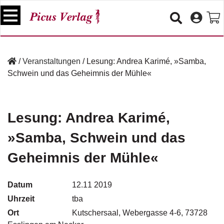
S
k
i
p
B
t
ü
/
Veranstaltungen
/
Lesung: Andrea Karimé, »Samba,
o
c
Schwein und das Geheimnis der Mühle«
c
h
e
o
r
n
t
Lesung: Andrea Karimé,
V
e
e
»Samba, Schwein und das
n
r
t
a
Geheimnis der Mühle«
n
s
t
Datum
12.11 2019
a
Uhrzeit
tba
lt
u
Ort
Kutschersaal, Webergasse 4-6, 73728
n