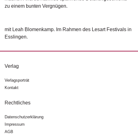
d
zu einem bunten Vergnügen.
e
l
P
mit Leah Blomenkamp. Im Rahmen des Lesart Festivals in
r
Esslingen.
e
s
s
e
Verlag
R
i
Verlagsporträt
g
Kontakt
h
ts
Rechtliches
Ü
Datenschutzerklärung
b
e
Impressum
r
AGB
u