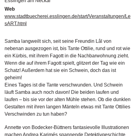
Esslingen am Neckar
g
Web
e
www.stadtbuecherei.esslingen.de/start/Veranstaltungen/Le
n
sART.html
B
l
Samba langweilt sich, seit seine Freundin Lâl von
o
nebenan ausgezogen ist, bis Tante Ottilie, rund und rot wie
g
ein Kürbis, mit ihrem Fagott in die Nachbarwohnung zieht.
V
Wenn die auf ihrem Fagott spielt, glitzert der Tag wie ein
o
Schatz! Außerdem hat sie ein Schwein, doch das ist
r
geheim!
s
Eines Tages ist die Tante verschwunden. Und Schwein
c
läuft Samba auch noch davon! Die beiden laufen und
h
a
laufen – bis sie vor der alten Mühle stehen. Ob die dunklen
u
Gestalten mit ihren langen Mänteln etwas mit Tante Ottilies
Verschwinden zu tun haben?
H
a
Annette von Bodecker-Büttners fantasievolle Illustrationen
n
machen Andrea Karimés spannende Detektivgeschichte