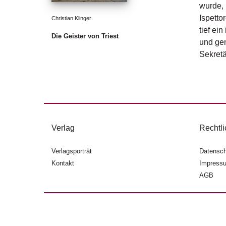
wurde, 
Ispetto
Christian Klinger
tief ei
Die Geister von Triest
und gen
Sekretä
Verlag
Rechtli
Verlagsporträt
Datensch
Kontakt
Impress
AGB