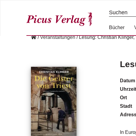
S
k
i
p
Bücher
t
/
Veranstaltungen
/
Lesung: Christian Klinger,
o
c
o
n
Lesu
t
e
Datum
n
Uhrzei
t
Ort
Stadt
Adres
In Euro