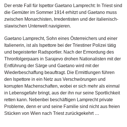
g
Der erste Fall für Ispettor Gaetano Lamprecht: In Triest sind
e
die Gemüter im Sommer 1914 erhitzt und Gaetano muss
n
zwischen Monarchisten, Irredentisten und der italienisch-
slawischen Unterwelt navigieren.
B
l
Gaetano Lamprecht, Sohn eines Österreichers und einer
o
Italienerin, ist als Ispettore bei der Triestiner Polizei tätig
g
und begeisterter Radsportler. Nach der Ermordung des
V
Thronfolgerpaars in Sarajevo drohen Nationalisten mit der
o
Entführung der Särge und Gaetano wird mit der
r
Wiederbeschaffung beauftragt. Die Ermittlungen führen
s
den Ispettore in ein Netz aus Verschwörungen und
c
korrupten Machenschaften, wobei er sich mehr als einmal
h
a
in Lebensgefahr bringt, aus der ihn nur seine Sportlichkeit
u
retten kann. Nebenbei beschäftigen Lamprecht private
Probleme, denn er und seine Familie sind nicht aus freien
H
Stücken von Wien nach Triest zurückgekehrt …
a
n