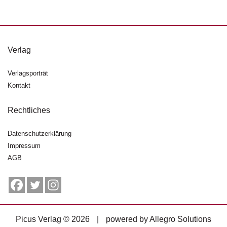
d
e
l
P
Verlag
r
e
Verlagsporträt
s
Kontakt
s
e
Rechtliches
R
i
Datenschutzerklärung
g
Impressum
h
AGB
ts
Ü
b
e
r
Picus Verlag © 2026
|
powered by
Allegro Solutions
u