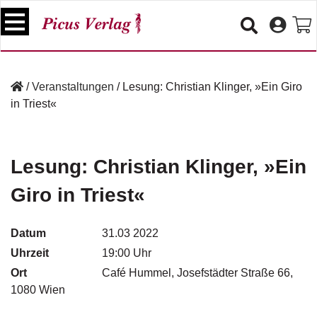
S
k
i
p
B
t
ü
/
Veranstaltungen
/
Lesung: Christian Klinger, »Ein Giro
o
c
in Triest«
c
h
e
o
r
n
t
Lesung: Christian Klinger, »Ein
V
e
e
Giro in Triest«
n
r
t
a
n
Datum
31.03 2022
s
Uhrzeit
19:00 Uhr
t
a
Ort
Café Hummel, Josefstädter Straße 66,
lt
1080 Wien
u
n