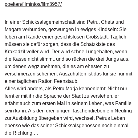
poelten/filminfos/film3957/
g
e
n
In einer Schicksalsgemeinschaft sind Petru, Cheta und
Magare verbunden, gezwungen in ewiges Kindsein: Sie
B
leben am Rande einer gesichtslosen Großstadt. Täglich
l
o
müssen sie dafür sorgen, dass die Schatzkiste des
g
Krakadzil voller wird. Der wird schnell ungehalten, wenn
die Kasse nicht stimmt, und so rücken die drei Jungs aus,
V
um denen wegzunehmen, die es am ehesten zu
o
verschmerzen scheinen. Auszuhalten ist das für sie nur mit
r
einer täglichen Ration Feenstaub.
s
c
Alles wird anders, als Petru Marja kennenlernt: Nicht nur
h
lernt er mit ihr die Sprache der Stadt zu verstehen, er
a
erfährt auch zum ersten Mal in seinem Leben, was Familie
u
sein kann. Als den drei jungen Taschendieben ein Neuling
zur Ausbildung übergeben wird, wechselt Petrus Leben
H
ebenso wie das seiner Schicksalsgenossen noch einmal
a
die Richtung …
n