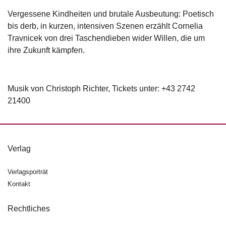
d
e
Vergessene Kindheiten und brutale Ausbeutung: Poetisch
l
bis derb, in kurzen, intensiven Szenen erzählt Cornelia
Travnicek von drei Taschendieben wider Willen, die um
P
ihre Zukunft kämpfen.
r
e
s
s
Musik von Christoph Richter, Tickets unter: +43 2742
e
21400
R
i
g
Verlag
h
ts
Verlagsporträt
Ü
Kontakt
b
e
Rechtliches
r
u