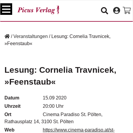
S
k
i
p
B
t
ü
/
Veranstaltungen
/
Lesung: Cornelia Travnicek,
o
c
»Feenstaub«
c
h
e
o
r
n
t
Lesung: Cornelia Travnicek,
V
e
e
»Feenstaub«
n
r
t
a
n
Datum
15.09 2020
s
Uhrzeit
20:00 Uhr
t
a
Ort
Cinema Paradiso St. Pölten,
lt
Rathausplatz 14, 3100 St. Pölten
u
Web
https://www.cinema-paradiso.at/st-
n