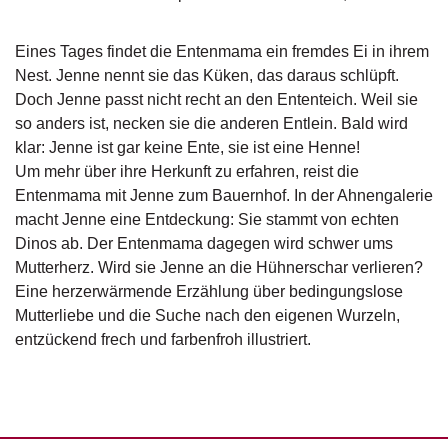
g
e
Eines Tages findet die Entenmama ein fremdes Ei in ihrem
n
Nest. Jenne nennt sie das Küken, das daraus schlüpft.
Doch Jenne passt nicht recht an den Ententeich. Weil sie
B
l
so anders ist, necken sie die anderen Entlein. Bald wird
o
klar: Jenne ist gar keine Ente, sie ist eine Henne!
g
Um mehr über ihre Herkunft zu erfahren, reist die
Entenmama mit Jenne zum Bauernhof. In der Ahnengalerie
V
macht Jenne eine Entdeckung: Sie stammt von echten
o
Dinos ab. Der Entenmama dagegen wird schwer ums
r
s
Mutterherz. Wird sie Jenne an die Hühnerschar verlieren?
c
Eine herzerwärmende Erzählung über bedingungslose
h
Mutterliebe und die Suche nach den eigenen Wurzeln,
a
entzückend frech und farbenfroh illustriert.
u
H
a
n