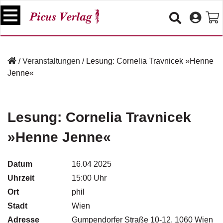
S
k
i
p
B
t
ü
/
Veranstaltungen
/
Lesung: Cornelia Travnicek »Henne
o
c
Jenne«
c
h
e
o
r
n
t
Lesung: Cornelia Travnicek
V
e
e
»Henne Jenne«
n
r
t
a
n
Datum
16.04 2025
s
Uhrzeit
15:00 Uhr
t
a
Ort
phil
lt
Stadt
Wien
u
Adresse
n
Gumpendorfer Straße 10-12, 1060 Wien