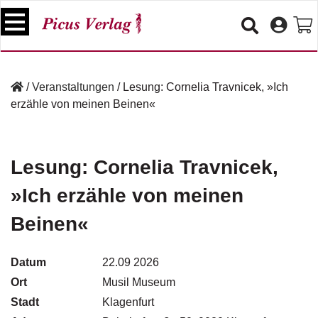
S
k
i
p
B
t
ü
/
Veranstaltungen
/
Lesung: Cornelia Travnicek, »Ich
o
c
erzähle von meinen Beinen«
c
h
e
o
r
n
t
Lesung: Cornelia Travnicek,
V
e
e
»Ich erzähle von meinen
n
r
t
a
Beinen«
n
s
t
Datum
22.09 2026
a
Ort
Musil Museum
lt
u
Stadt
Klagenfurt
n