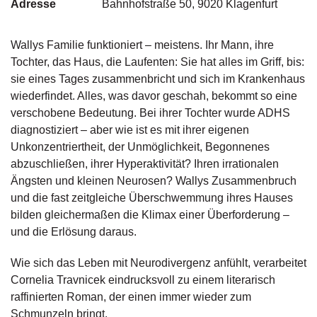
Adresse
Bahnhofstraße 50, 9020 Klagenfurt
g
e
n
Wallys Familie funktioniert – meistens. Ihr Mann, ihre
Tochter, das Haus, die Laufenten: Sie hat alles im Griff, bis:
B
sie eines Tages zusammenbricht und sich im Krankenhaus
l
wiederfindet. Alles, was davor geschah, bekommt so eine
o
verschobene Bedeutung. Bei ihrer Tochter wurde ADHS
g
diagnostiziert – aber wie ist es mit ihrer eigenen
V
Unkonzentriertheit, der Unmöglichkeit, Begonnenes
o
abzuschließen, ihrer Hyperaktivität? Ihren irrationalen
r
Ängsten und kleinen Neurosen? Wallys Zusammenbruch
s
und die fast zeitgleiche Überschwemmung ihres Hauses
c
bilden gleichermaßen die Klimax einer Überforderung –
h
a
und die Erlösung daraus.
u
Wie sich das Leben mit Neurodivergenz anfühlt, verarbeitet
H
Cornelia Travnicek eindrucksvoll zu einem literarisch
a
raffinierten Roman, der einen immer wieder zum
n
Schmunzeln bringt.