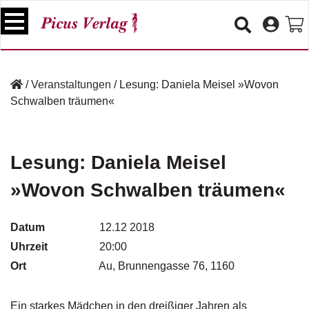
S
k
i
p
B
t
ü
/
Veranstaltungen
/
Lesung: Daniela Meisel »Wovon
o
c
Schwalben träumen«
c
h
e
o
r
n
t
Lesung: Daniela Meisel
V
e
e
»Wovon Schwalben träumen«
n
r
t
a
n
Datum
12.12 2018
s
Uhrzeit
20:00
t
a
Ort
Au, Brunnengasse 76, 1160
lt
u
n
Ein starkes Mädchen in den dreißiger Jahren als