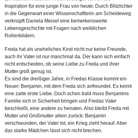
g
Inspiration für eine junge Frau von heute: Durch Blitzlichter
e
in die Gegenwart einer Wissenschaftlerin am Scheideweg
n
verknüpft Daniela Meisel eine bemerkenswerte
Lebensgeschichte mit Fragen nach weiblichen
B
Rollenbildern.
l
o
Freda hat als uneheliches Kind nicht nur keine Freunde,
g
auch ihr Vater ist nur manchmal da. Der kann sich einfach
V
nicht entscheiden, ob seine Liebe zu Freda und ihrer
o
Mutter groß genug ist.
r
Es sind die dreißiger Jahre, in Fredas Klasse kommt ein
s
Neuer: Benjamin, mit dem Freda sich anfreundet. Es keimt
c
eine zarte erste Liebe. Doch schon bald muss Benjamins
h
a
Familie sich in Sicherheit bringen und Fredas Vater
u
beschließt, eine andere zu heiraten. Also bleibt Freda mit
Mutter und Großmutter allein zurück: Benjamin
H
verschwunden, der Vater tot, ein Krieg zieht herauf. Aber
a
das starke Mädchen lässt sich nicht brechen.
n