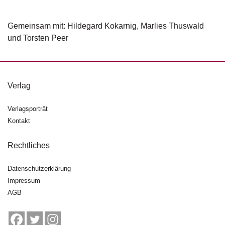
d
e
l
Gemeinsam mit: Hildegard Kokarnig, Marlies Thuswald
und Torsten Peer
P
r
e
s
s
Verlag
e
Verlagsporträt
R
Kontakt
i
g
Rechtliches
h
ts
Datenschutzerklärung
Impressum
Ü
b
AGB
e
r
u