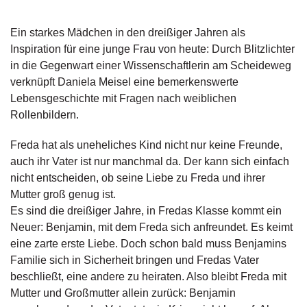
g
e
Ein starkes Mädchen in den dreißiger Jahren als
n
Inspiration für eine junge Frau von heute: Durch Blitzlichter
in die Gegenwart einer Wissenschaftlerin am Scheideweg
B
verknüpft Daniela Meisel eine bemerkenswerte
l
o
Lebensgeschichte mit Fragen nach weiblichen
g
Rollenbildern.
V
Freda hat als uneheliches Kind nicht nur keine Freunde,
o
auch ihr Vater ist nur manchmal da. Der kann sich einfach
r
nicht entscheiden, ob seine Liebe zu Freda und ihrer
s
Mutter groß genug ist.
c
h
Es sind die dreißiger Jahre, in Fredas Klasse kommt ein
a
Neuer: Benjamin, mit dem Freda sich anfreundet. Es keimt
u
eine zarte erste Liebe. Doch schon bald muss Benjamins
Familie sich in Sicherheit bringen und Fredas Vater
H
beschließt, eine andere zu heiraten. Also bleibt Freda mit
a
Mutter und Großmutter allein zurück: Benjamin
n