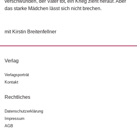
verschwunden, der Vater tot, ein Krieg zieht herauf. Aber
d
e
das starke Mädchen lässt sich nicht brechen.
l
P
mit Kirstin Breitenfellner
r
e
s
s
e
Verlag
R
Verlagsporträt
i
Kontakt
g
h
ts
Rechtliches
Ü
Datenschutzerklärung
b
Impressum
e
AGB
r
u