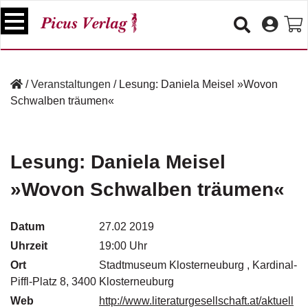
S
k
i
p
B
t
ü
/
Veranstaltungen
/
Lesung: Daniela Meisel »Wovon
o
c
Schwalben träumen«
c
h
e
o
r
n
t
Lesung: Daniela Meisel
V
e
e
»Wovon Schwalben träumen«
n
r
t
a
n
Datum
27.02 2019
s
Uhrzeit
19:00 Uhr
t
a
Ort
Stadtmuseum Klosterneuburg , Kardinal-
lt
Piffl-Platz 8, 3400 Klosterneuburg
u
Web
http://www.literaturgesellschaft.at/aktuell
n