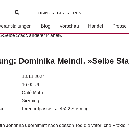
LOGIN / REGISTRIEREN
Veranstaltungen
Blog
Vorschau
Handel
Presse
»Selbe Stadt, anderer Planet«
ung: Dominika Meindl, »Selbe Sta
13.11 2024
t
16:00 Uhr
Café Malu
Sierning
se
Friedhofgasse 1a, 4522 Sierning
tin Johanna übernimmt nach dessen Tod die väterliche Praxis i