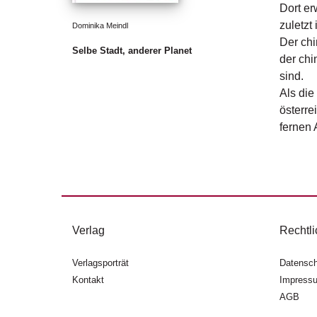
Dort er
zuletzt
Dominika Meindl
Der chi
Selbe Stadt, anderer Planet
der chi
sind.
Als die
österre
fernen
Verlag
Rechtli
Verlagsporträt
Datensch
Kontakt
Impress
AGB