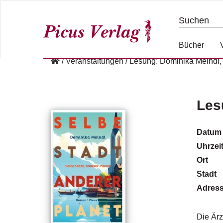
S
k
i
p
Bücher
t
/
Veranstaltungen
/
Lesung: Dominika Meindl, 
o
c
o
n
Les
t
e
Datum
n
Uhrzei
t
Ort
Stadt
Adres
Die Ärz