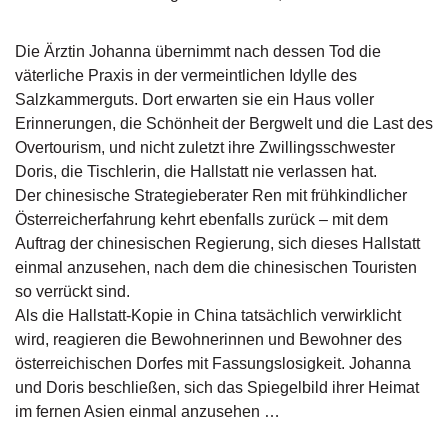
g
e
Die Ärztin Johanna übernimmt nach dessen Tod die
n
väterliche Praxis in der vermeintlichen Idylle des
Salzkammerguts. Dort erwarten sie ein Haus voller
B
l
Erinnerungen, die Schönheit der Bergwelt und die Last des
o
Overtourism, und nicht zuletzt ihre Zwillingsschwester
g
Doris, die Tischlerin, die Hallstatt nie verlassen hat.
Der chinesische Strategieberater Ren mit frühkindlicher
V
Österreicherfahrung kehrt ebenfalls zurück – mit dem
o
Auftrag der chinesischen Regierung, sich dieses Hallstatt
r
s
einmal anzusehen, nach dem die chinesischen Touristen
c
so verrückt sind.
h
Als die Hallstatt-Kopie in China tatsächlich verwirklicht
a
wird, reagieren die Bewohnerinnen und Bewohner des
u
österreichischen Dorfes mit Fassungslosigkeit. Johanna
und Doris beschließen, sich das Spiegelbild ihrer Heimat
H
im fernen Asien einmal anzusehen …
a
n