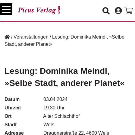
S
k
i
p
B
t
ü
/
Veranstaltungen
/
Lesung: Dominika Meindl, »Selbe
o
c
Stadt, anderer Planet«
c
h
e
o
r
n
t
Lesung: Dominika Meindl,
V
e
e
»Selbe Stadt, anderer Planet«
n
r
t
a
n
Datum
03.04 2024
s
Uhrzeit
19:30 Uhr
t
a
Ort
Alter Schlachthof
lt
Stadt
Wels
u
Adresse
n
Dragonerstraße 22, 4600 Wels