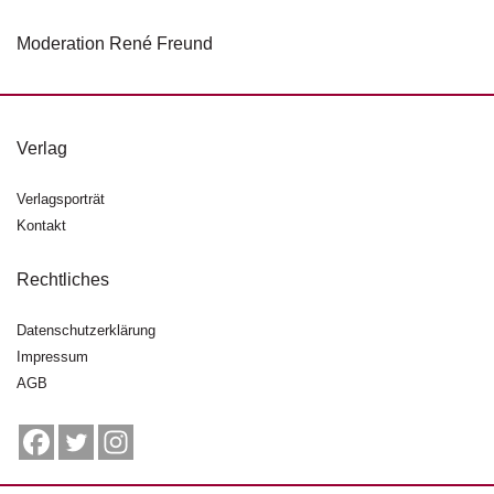
d
e
Moderation René Freund
l
P
r
e
Verlag
s
s
Verlagsporträt
e
Kontakt
R
Rechtliches
i
g
h
Datenschutzerklärung
ts
Impressum
AGB
Ü
b
e
r
u