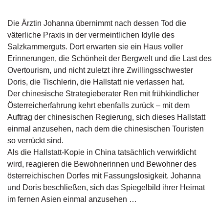
g
e
Die Ärztin Johanna übernimmt nach dessen Tod die
n
väterliche Praxis in der vermeintlichen Idylle des
Salzkammerguts. Dort erwarten sie ein Haus voller
B
Erinnerungen, die Schönheit der Bergwelt und die Last des
l
o
Overtourism, und nicht zuletzt ihre Zwillingsschwester
g
Doris, die Tischlerin, die Hallstatt nie verlassen hat.
Der chinesische Strategieberater Ren mit frühkindlicher
V
Österreicherfahrung kehrt ebenfalls zurück – mit dem
o
Auftrag der chinesischen Regierung, sich dieses Hallstatt
r
einmal anzusehen, nach dem die chinesischen Touristen
s
c
so verrückt sind.
h
Als die Hallstatt-Kopie in China tatsächlich verwirklicht
a
wird, reagieren die Bewohnerinnen und Bewohner des
u
österreichischen Dorfes mit Fassungslosigkeit. Johanna
und Doris beschließen, sich das Spiegelbild ihrer Heimat
H
im fernen Asien einmal anzusehen …
a
n