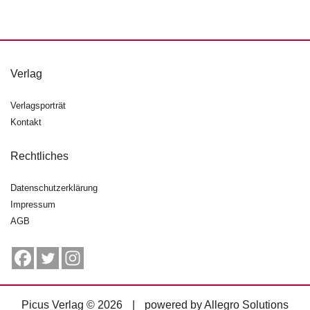
d
e
l
P
Verlag
r
e
s
Verlagsporträt
s
Kontakt
e
Rechtliches
R
i
Datenschutzerklärung
g
h
Impressum
ts
AGB
Ü
b
e
r
Picus Verlag © 2026
|
powered by
Allegro Solutions
u