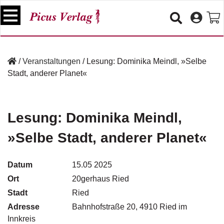
S
k
i
p
B
t
ü
/
Veranstaltungen
/
Lesung: Dominika Meindl, »Selbe
o
c
Stadt, anderer Planet«
c
h
e
o
r
n
t
Lesung: Dominika Meindl,
V
e
e
»Selbe Stadt, anderer Planet«
n
r
t
a
n
Datum
15.05 2025
s
Ort
20gerhaus Ried
t
a
Stadt
Ried
lt
Adresse
Bahnhofstraße 20, 4910 Ried im
u
Innkreis
n