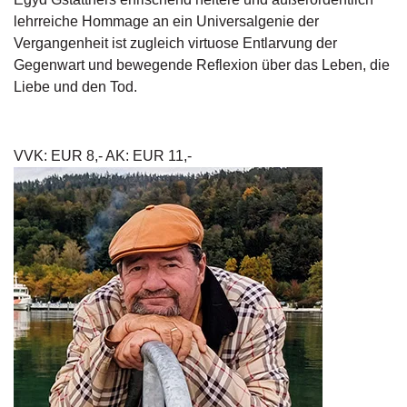
d
lehrreiche Hommage an ein Universalgenie der
e
l
Vergangenheit ist zugleich virtuose Entlarvung der
Gegenwart und bewegende Reflexion über das Leben, die
P
Liebe und den Tod.
r
e
s
s
VVK: EUR 8,- AK: EUR 11,-
e
R
i
g
h
ts
Ü
b
e
r
u