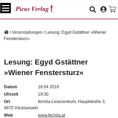
S
k
i
p
B
t
ü
/
Veranstaltungen
/
Lesung: Egyd Gstättner »Wiener
o
c
Fenstersturz«
c
h
e
o
r
n
t
Lesung: Egyd Gstättner
V
e
e
»Wiener Fenstersturz«
n
r
t
a
n
Datum
18.04 2018
s
Uhrzeit
19:30
t
a
Ort
fechila-Lesezentrum, Hauptstraße 3,
lt
4870 Vöcklamarkt
u
Web
www.fechila.at
n