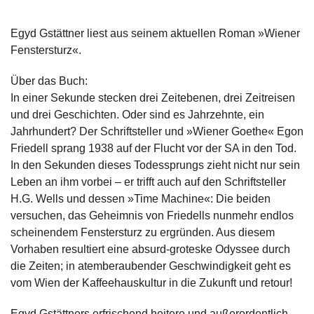
g
e
Egyd Gstättner liest aus seinem aktuellen Roman »Wiener
n
Fenstersturz«.
B
Über das Buch:
l
In einer Sekunde stecken drei Zeitebenen, drei Zeitreisen
o
g
und drei Geschichten. Oder sind es Jahrzehnte, ein
Jahrhundert? Der Schriftsteller und »Wiener Goethe« Egon
V
Friedell sprang 1938 auf der Flucht vor der SA in den Tod.
o
In den Sekunden dieses Todessprungs zieht nicht nur sein
r
Leben an ihm vorbei – er trifft auch auf den Schriftsteller
s
H.G. Wells und dessen »Time Machine«: Die beiden
c
h
versuchen, das Geheimnis von Friedells nunmehr endlos
a
scheinendem Fenstersturz zu ergründen. Aus diesem
u
Vorhaben resultiert eine absurd-groteske Odyssee durch
die Zeiten; in atemberaubender Geschwindigkeit geht es
H
vom Wien der Kaffeehauskultur in die Zukunft und retour!
a
n
Egyd Gstättners erfrischend heitere und außerordentlich