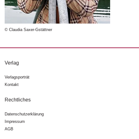
n
s
U
© Claudia Saxer-Gstättner
m
w
el
t
Verlag
N
e
w
Verlagsporträt
sl
Kontakt
e
tt
Rechtliches
e
r
Datenschutzerklärung
N
Impressum
e
AGB
u