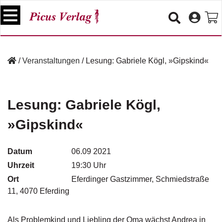
S
k
i
p
B
t
ü
/
Veranstaltungen
/
Lesung: Gabriele Kögl, »Gipskind«
o
c
c
h
e
o
r
n
Lesung: Gabriele Kögl,
t
V
»Gipskind«
e
e
n
r
t
a
Datum
06.09 2021
n
Uhrzeit
19:30 Uhr
s
Ort
t
Eferdinger Gastzimmer, Schmiedstraße
a
11, 4070 Eferding
lt
u
n
Als Problemkind und Liebling der Oma wächst Andrea in