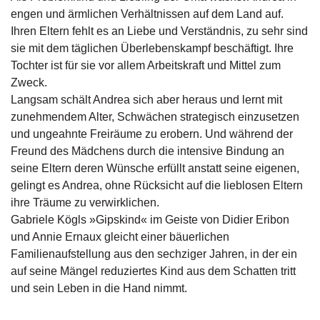
g
engen und ärmlichen Verhältnissen auf dem Land auf.
e
Ihren Eltern fehlt es an Liebe und Verständnis, zu sehr sind
n
sie mit dem täglichen Überlebenskampf beschäftigt. Ihre
Tochter ist für sie vor allem Arbeitskraft und Mittel zum
B
Zweck.
l
Langsam schält Andrea sich aber heraus und lernt mit
o
g
zunehmendem Alter, Schwächen strategisch einzusetzen
und ungeahnte Freiräume zu erobern. Und während der
V
Freund des Mädchens durch die intensive Bindung an
o
seine Eltern deren Wünsche erfüllt anstatt seine eigenen,
r
gelingt es Andrea, ohne Rücksicht auf die lieblosen Eltern
s
ihre Träume zu verwirklichen.
c
h
Gabriele Kögls »Gipskind« im Geiste von Didier Eribon
a
und Annie Ernaux gleicht einer bäuerlichen
u
Familienaufstellung aus den sechziger Jahren, in der ein
auf seine Mängel reduziertes Kind aus dem Schatten tritt
H
und sein Leben in die Hand nimmt.
a
n