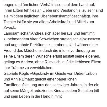
g
engen und ärmlichen Verhältnissen auf dem Land auf.
e
Ihren Eltern fehlt es an Liebe und Verständnis, zu sehr sind
n
sie mit dem täglichen Überlebenskampf beschäftigt. Ihre
Tochter ist für sie vor allem Arbeitskraft und Mittel zum
B
Zweck.
l
Langsam schält Andrea sich aber heraus und lernt mit
o
g
zunehmendem Alter, Schwächen strategisch einzusetzen
und ungeahnte Freiräume zu erobern. Und während der
V
Freund des Mädchens durch die intensive Bindung an
o
seine Eltern deren Wünsche erfüllt anstatt seine eigenen,
r
gelingt es Andrea, ohne Rücksicht auf die lieblosen Eltern
s
ihre Träume zu verwirklichen.
c
h
Gabriele Kögls »Gipskind« im Geiste von Didier Eribon
a
und Annie Ernaux gleicht einer bäuerlichen
u
Familienaufstellung aus den sechziger Jahren, in der ein
auf seine Mängel reduziertes Kind aus dem Schatten tritt
H
und sein Leben in die Hand nimmt.
a
n