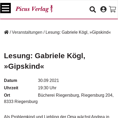
S
k
i
p
B
t
ü
/
Veranstaltungen
/
Lesung: Gabriele Kögl, »Gipskind«
o
c
c
h
e
o
r
n
Lesung: Gabriele Kögl,
t
V
»Gipskind«
e
e
n
r
t
a
Datum
30.09 2021
n
Uhrzeit
19:30 Uhr
s
Ort
t
Bücherei Riegersburg, Riegersburg 204,
a
8333 Riegersburg
lt
u
n
Als Problemkind und Liebling der Oma wächst Andrea in