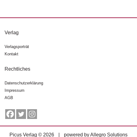
d
e
l
P
Verlag
r
e
s
Verlagsporträt
s
Kontakt
e
Rechtliches
R
i
Datenschutzerklärung
g
h
Impressum
ts
AGB
Ü
b
e
r
Picus Verlag © 2026
|
powered by
Allegro Solutions
u