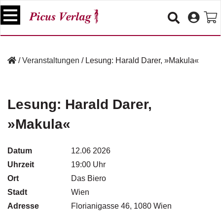
S
k
i
p
B
t
ü
/
Veranstaltungen
/
Lesung: Harald Darer, »Makula«
o
c
c
h
e
o
r
n
Lesung: Harald Darer,
t
V
»Makula«
e
e
n
r
t
a
Datum
12.06 2026
n
Uhrzeit
19:00 Uhr
s
Ort
t
Das Biero
a
Stadt
Wien
lt
Adresse
Florianigasse 46, 1080 Wien
u
n