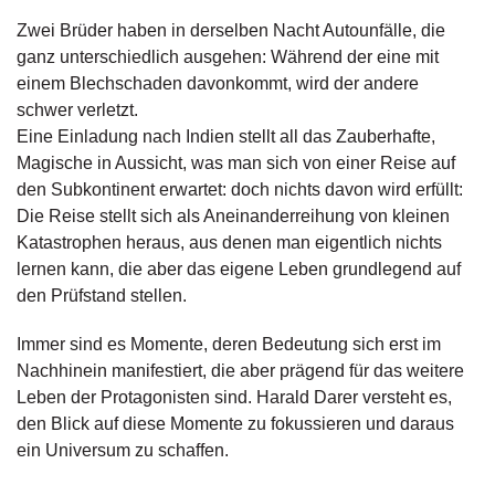
g
Zwei Brüder haben in derselben Nacht Autounfälle, die
e
ganz unterschiedlich ausgehen: Während der eine mit
n
einem Blechschaden davonkommt, wird der andere
schwer verletzt.
B
l
Eine Einladung nach Indien stellt all das Zauberhafte,
o
Magische in Aussicht, was man sich von einer Reise auf
g
den Subkontinent erwartet: doch nichts davon wird erfüllt:
Die Reise stellt sich als Aneinanderreihung von kleinen
V
Katastrophen heraus, aus denen man eigentlich nichts
o
lernen kann, die aber das eigene Leben grundlegend auf
r
s
den Prüfstand stellen.
c
h
Immer sind es Momente, deren Bedeutung sich erst im
a
Nachhinein manifestiert, die aber prägend für das weitere
u
Leben der Protagonisten sind. Harald Darer versteht es,
den Blick auf diese Momente zu fokussieren und daraus
H
ein Universum zu schaffen.
a
n