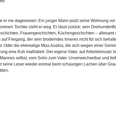
frei
e er nie dagewesen: Ein junger Mann putzt seine Wohnung vor 
renen Tochter zieht er weg. Er lässt zurück: sein Dreihundert
schichten, Frauengeschichten, Küchengeschichten – allesamt u
g auf Freigang, der sein brodelndes Inneres nicht für sich beha
t. Oder die ehemalige Miss Austria, die sich wegen einer Semm
ng eine Kuh malträtiert. Der eigene Vater, auf Arbeitseinsatz i
Mannes selbst, vom Sohn zum Vater. Unverwechselbar und tiefg
t seine Leser wieder einmal beim schaurigen Lachen über Gr
bten.