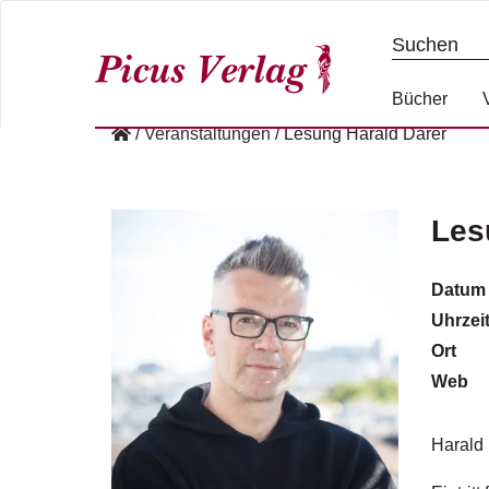
S
k
i
p
Bücher
t
/
Veranstaltungen
/
Lesung Harald Darer
o
c
o
n
Les
t
e
Datum
n
Uhrzei
t
Ort
Web
Harald