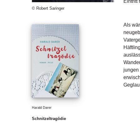
Eintritt 
© Robert Saringer
Als wär
neugebo
Vaterge
Häftlin
ausläss
Wanderu
jungen 
erwisch
Geglau
Harald Darer
Schnitzeltragödie