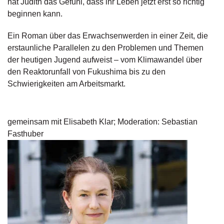
hat Judith das Gefühl, dass ihr Leben jetzt erst so richtig
d
e
beginnen kann.
l
Ein Roman über das Erwachsenwerden in einer Zeit, die
P
erstaunliche Parallelen zu den Problemen und Themen
r
der heutigen Jugend aufweist – vom Klimawandel über
e
den Reaktorunfall von Fukushima bis zu den
s
Schwierigkeiten am Arbeitsmarkt.
s
e
R
gemeinsam mit Elisabeth Klar; Moderation: Sebastian
i
Fasthuber
g
h
ts
Ü
b
e
r
u