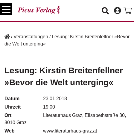
S
k
i
p
B
t
ü
/
Veranstaltungen
/
Lesung: Kirstin Breitenfellner »Bevor
o
c
die Welt unterging«
c
h
e
o
r
n
t
Lesung: Kirstin Breitenfellner
V
e
e
»Bevor die Welt unterging«
n
r
t
a
n
Datum
23.01 2018
s
Uhrzeit
19:00
t
a
Ort
Literaturhaus Graz, Elisabethstraße 30,
lt
8010 Graz
u
Web
www.literaturhaus-graz.at
n