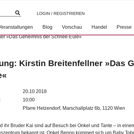
LOGIN / REGISTRIEREN
Veranstaltungen
Blog
Vorschau
Handel
Presse
llner »Das Geheimnis der Schnee-Eule«
ung: Kirstin Breitenfellner »Das
e«
20.10 2018
t
10:00
Pfarre Hetzendorf, Marschallplatz 6b, 1120 Wien
d ihr Bruder Kai sind auf Besuch bei Onkel und Tante – in einem
szentrum bekannt ist. Onkel Benno kümmert sich um Baby Tobi,