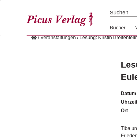
S
k
i
p
Bücher
t
/
Veranstaltungen
/
Lesung: Kirstin Breitenfe
o
c
o
n
Les
t
Eul
e
n
t
Datum
Uhrzei
Ort
Tiba un
Frieden