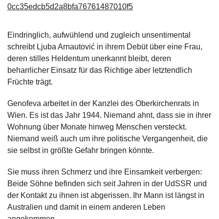
0cc35edcb5d2a8bfa76761487010f5
g
e
n
Eindringlich, aufwühlend und zugleich unsentimental
schreibt Ljuba Arnautović in ihrem Debüt über eine Frau,
B
deren stilles Heldentum unerkannt bleibt, deren
l
o
beharrlicher Einsatz für das Richtige aber letztendlich
g
Früchte trägt.
V
Genofeva arbeitet in der Kanzlei des Oberkirchenrats in
o
Wien. Es ist das Jahr 1944. Niemand ahnt, dass sie in ihrer
r
Wohnung über Monate hinweg Menschen versteckt.
s
Niemand weiß auch um ihre politische Vergangenheit, die
c
h
sie selbst in größte Gefahr bringen könnte.
a
u
Sie muss ihren Schmerz und ihre Einsamkeit verbergen:
Beide Söhne befinden sich seit Jahren in der UdSSR und
H
der Kontakt zu ihnen ist abgerissen. Ihr Mann ist längst in
a
Australien und damit in einem anderen Leben
n
angekommen.