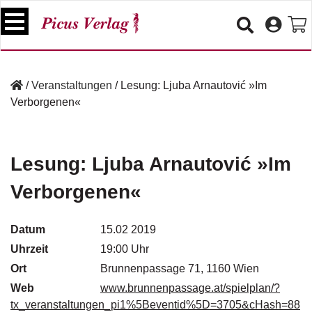
S
k
i
p
B
t
ü
/
Veranstaltungen
/
Lesung: Ljuba Arnautović »Im
o
c
Verborgenen«
c
h
e
o
r
n
t
Lesung: Ljuba Arnautović »Im
V
e
e
Verborgenen«
n
r
t
a
n
Datum
15.02 2019
s
Uhrzeit
19:00 Uhr
t
a
Ort
Brunnenpassage 71, 1160 Wien
lt
Web
www.brunnenpassage.at/spielplan/?
u
tx_veranstaltungen_pi1%5Beventid%5D=3705&cHash=88
n