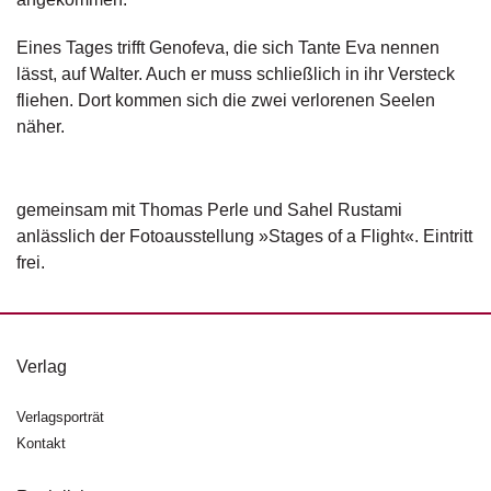
d
e
Eines Tages trifft Genofeva, die sich Tante Eva nennen
l
lässt, auf Walter. Auch er muss schließlich in ihr Versteck
P
fliehen. Dort kommen sich die zwei verlorenen Seelen
r
näher.
e
s
s
e
gemeinsam mit Thomas Perle und Sahel Rustami
anlässlich der Fotoausstellung »Stages of a Flight«. Eintritt
R
frei.
i
g
h
ts
Verlag
Ü
Verlagsporträt
b
e
Kontakt
r
u