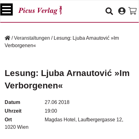
S
k
i
p
B
t
ü
/
Veranstaltungen
/
Lesung: Ljuba Arnautović »Im
o
c
Verborgenen«
c
h
e
o
r
n
t
Lesung: Ljuba Arnautović »Im
V
e
e
Verborgenen«
n
r
t
a
n
Datum
27.06 2018
s
Uhrzeit
19:00
t
a
Ort
Magdas Hotel, Laufbergergasse 12,
lt
1020 Wien
u
n