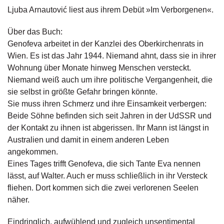
g
Ljuba Arnautović liest aus ihrem Debüt »Im Verborgenen«.
e
n
Über das Buch:
Genofeva arbeitet in der Kanzlei des Oberkirchenrats in
B
Wien. Es ist das Jahr 1944. Niemand ahnt, dass sie in ihrer
l
Wohnung über Monate hinweg Menschen versteckt.
o
Niemand weiß auch um ihre politische Vergangenheit, die
g
sie selbst in größte Gefahr bringen könnte.
V
Sie muss ihren Schmerz und ihre Einsamkeit verbergen:
o
Beide Söhne befinden sich seit Jahren in der UdSSR und
r
der Kontakt zu ihnen ist abgerissen. Ihr Mann ist längst in
s
Australien und damit in einem anderen Leben
c
angekommen.
h
a
Eines Tages trifft Genofeva, die sich Tante Eva nennen
u
lässt, auf Walter. Auch er muss schließlich in ihr Versteck
fliehen. Dort kommen sich die zwei verlorenen Seelen
H
näher.
a
n
Eindringlich, aufwühlend und zugleich unsentimental