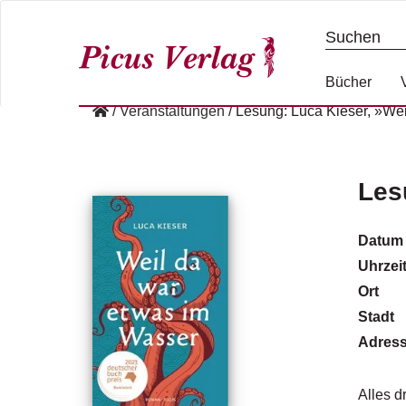
S
k
i
p
Bücher
t
/
Veranstaltungen
/
Lesung: Luca Kieser, »We
o
c
o
n
Les
t
e
Datum
n
Uhrzei
t
Ort
Stadt
Adres
Alles d