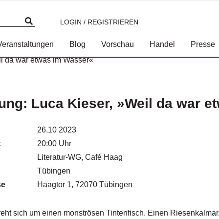
LOGIN / REGISTRIEREN
Veranstaltungen
Blog
Vorschau
Handel
Presse
il da war etwas im Wasser«
ung: Luca Kieser, »Weil da war e
26.10 2023
t
20:00 Uhr
Literatur-WG, Café Haag
Tübingen
se
Haagtor 1, 72070 Tübingen
reht sich um einen monströsen Tintenfisch. Einen Riesenkalmar.