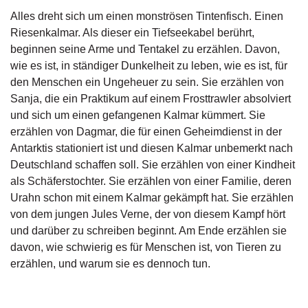
g
Alles dreht sich um einen monströsen Tintenfisch. Einen
e
Riesenkalmar. Als dieser ein Tiefseekabel berührt,
n
beginnen seine Arme und Tentakel zu erzählen. Davon,
wie es ist, in ständiger Dunkelheit zu leben, wie es ist, für
B
den Menschen ein Ungeheuer zu sein. Sie erzählen von
l
o
Sanja, die ein Praktikum auf einem Frosttrawler absolviert
g
und sich um einen gefangenen Kalmar kümmert. Sie
erzählen von Dagmar, die für einen Geheimdienst in der
V
Antarktis stationiert ist und diesen Kalmar unbemerkt nach
o
Deutschland schaffen soll. Sie erzählen von einer Kindheit
r
als Schäferstochter. Sie erzählen von einer Familie, deren
s
c
Urahn schon mit einem Kalmar gekämpft hat. Sie erzählen
h
von dem jungen Jules Verne, der von diesem Kampf hört
a
und darüber zu schreiben beginnt. Am Ende erzählen sie
u
davon, wie schwierig es für Menschen ist, von Tieren zu
erzählen, und warum sie es dennoch tun.
H
a
n