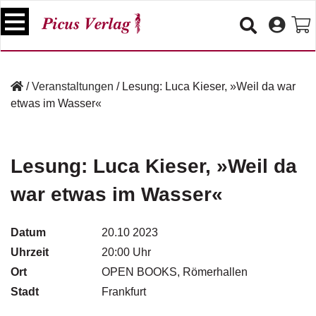
S
k
i
p
B
t
ü
/
Veranstaltungen
/
Lesung: Luca Kieser, »Weil da war
o
c
etwas im Wasser«
c
h
e
o
r
n
t
Lesung: Luca Kieser, »Weil da
V
e
e
war etwas im Wasser«
n
r
t
a
n
Datum
20.10 2023
s
Uhrzeit
20:00 Uhr
t
a
Ort
OPEN BOOKS, Römerhallen
lt
Stadt
Frankfurt
u
n