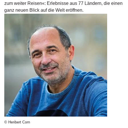
d
zum weiter Reisen«: Erlebnisse aus 77 Ländern, die einen
e
ganz neuen Blick auf die Welt eröffnen.
l
P
r
e
s
s
e
R
i
g
h
ts
Ü
b
e
r
© Heribert Corn
u