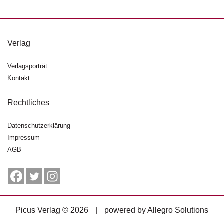
n
s
U
Verlag
m
w
Verlagsporträt
el
Kontakt
t
N
Rechtliches
e
w
Datenschutzerklärung
sl
Impressum
e
AGB
tt
e
r
N
e
Picus Verlag © 2026
|
powered by
Allegro Solutions
u