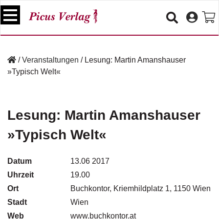
S
k
i
p
B
t
ü
/
Veranstaltungen
/
Lesung: Martin Amanshauser
o
c
»Typisch Welt«
c
h
e
o
r
n
t
Lesung: Martin Amanshauser
V
e
e
»Typisch Welt«
n
r
t
a
n
Datum
13.06 2017
s
Uhrzeit
19.00
t
a
Ort
Buchkontor, Kriemhildplatz 1, 1150 Wien
lt
Stadt
Wien
u
Web
n
www.buchkontor.at