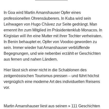
g
e
In Goa wird Martin Amanshauser Opfer eines
n
professionellen Ohrensäuberers. In Kuba wird sein
Leihwagen von Hugo Chávez zur Seite gedrängt. Man
B
l
ernennt ihn zum Mitglied im Präsidentenklub Monacos. In
o
Kirgistan will ihn eine Mutter mit ihrer Tochter verheiraten.
g
In Benin behauptet er, Opfer von Voodoo geworden zu
sein. Immer wieder hat Amanshauser verblüffende
V
Begegnungen, und wie nebenbei erzählt er Geschichten
o
aus fernen und nahen Ländern.
r
s
c
Hier lässt sich einer nicht in die Schablonen des
h
zeitgenössischen Tourismus pressen – und führt höchst
a
vergnüglich eine moderne Art des individuellen Reisens
u
vor.
H
a
n
Martin Amanshauser liest aus seinen » 111 Geschichten