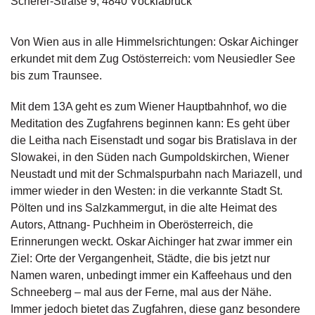
Scherer-Straße 9, 4840 Vöcklabruck
g
e
n
Von Wien aus in alle Himmelsrichtungen: Oskar Aichinger
erkundet mit dem Zug Ostösterreich: vom Neusiedler See
B
bis zum Traunsee.
l
o
Mit dem 13A geht es zum Wiener Hauptbahnhof, wo die
g
Meditation des Zugfahrens beginnen kann: Es geht über
die Leitha nach Eisenstadt und sogar bis Bratislava in der
V
Slowakei, in den Süden nach Gumpoldskirchen, Wiener
o
r
Neustadt und mit der Schmalspurbahn nach Mariazell, und
s
immer wieder in den Westen: in die verkannte Stadt St.
c
Pölten und ins Salzkammergut, in die alte Heimat des
h
Autors, Attnang- Puchheim in Oberösterreich, die
a
Erinnerungen weckt. Oskar Aichinger hat zwar immer ein
u
Ziel: Orte der Vergangenheit, Städte, die bis jetzt nur
Namen waren, unbedingt immer ein Kaffeehaus und den
H
a
Schneeberg – mal aus der Ferne, mal aus der Nähe.
n
Immer jedoch bietet das Zugfahren, diese ganz besondere