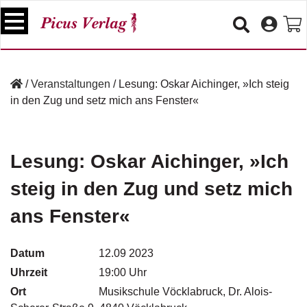
S
k
i
p
B
t
ü
/
Veranstaltungen
/
Lesung: Oskar Aichinger, »Ich steig
o
c
in den Zug und setz mich ans Fenster«
c
h
e
o
r
n
t
Lesung: Oskar Aichinger, »Ich
V
e
e
steig in den Zug und setz mich
n
r
t
a
ans Fenster«
n
s
t
Datum
12.09 2023
a
Uhrzeit
19:00 Uhr
lt
u
Ort
Musikschule Vöcklabruck, Dr. Alois-
n