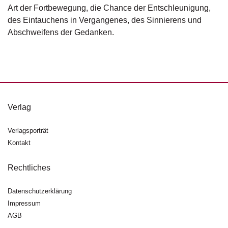
d
Art der Fortbewegung, die Chance der Entschleunigung,
e
des Eintauchens in Vergangenes, des Sinnierens und
l
Abschweifens der Gedanken.
P
r
e
s
s
e
Verlag
R
i
Verlagsporträt
g
Kontakt
h
ts
Rechtliches
Ü
Datenschutzerklärung
b
Impressum
e
r
AGB
u