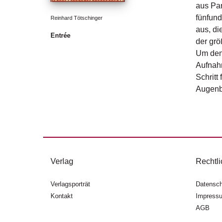
aus Par
fünfund
Reinhard Tötschinger
aus, di
Entrée
der gr
Um den 
Aufnahm
Schritt
Augenbl
Verlag
Rechtli
Verlagsporträt
Datensch
Kontakt
Impress
AGB