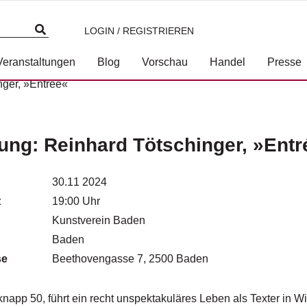
LOGIN / REGISTRIEREN
Veranstaltungen
Blog
Vorschau
Handel
Presse
nger, »Entrée«
ung: Reinhard Tötschinger, »Entr
30.11 2024
t
19:00 Uhr
Kunstverein Baden
Baden
se
Beethovengasse 7, 2500 Baden
 knapp 50, führt ein recht unspektakuläres Leben als Texter in Wi