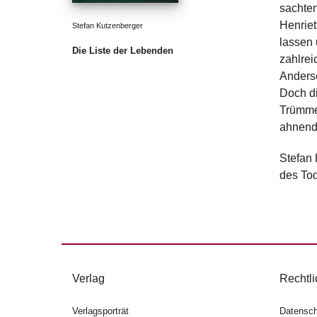
sachten
Henriet
Stefan Kutzenberger
lassen 
Die Liste der Lebenden
zahlrei
Anderse
Doch di
Trümmer
ahnend,
Stefan 
des Tod
Verlag
Rechtli
Verlagsporträt
Datensch