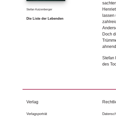
sachten
Henriet
Stefan Kutzenberger
lassen 
Die Liste der Lebenden
zahlrei
Anderse
Doch di
Trümmer
ahnend,
Stefan 
des Tod
Verlag
Rechtli
Verlagsporträt
Datensch