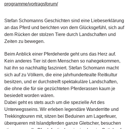
programme/vortragsforum/
g
e
n
Stefan Schomanns Geschichten sind eine Liebeserklärung
an das Pferd und berichten von dem Glücksgefühl, sich auf
B
dem Rücken der stolzen Tiere durch Landschaften und
l
o
Zeiten zu bewegen.
g
Beim Anblick einer Pferdeherde geht uns das Herz auf.
V
Kein anderes Tier ist dem Menschen so nahegekommen,
o
hat ihn so nachhaltig fasziniert. Stefan Schomann macht
r
sich auf zu Völkern, die eine jahrhundertealte Reitkultur
s
besitzen, und er durchstreift spektakuläre Landschaften,
c
h
die ohne die für sie gezüchteten Pferderassen kaum je
a
besiedelt worden wären.
u
Dabei geht es stets auch um die spezielle Art des
Unterwegsseins. Wir erleben legendäre Wanderritte und
H
Trekkingtouren mit, sitzen bei Beduinen am Lagerfeuer,
a
überqueren mit Islandpferden ganze Gletscher, besuchen
n