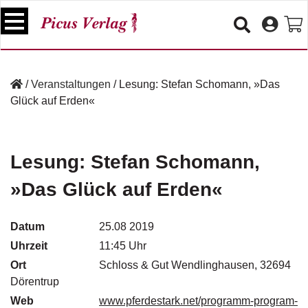
S
k
i
p
B
t
ü
/
Veranstaltungen
/
Lesung: Stefan Schomann, »Das
o
c
Glück auf Erden«
c
h
e
o
r
n
t
Lesung: Stefan Schomann,
V
e
e
»Das Glück auf Erden«
n
r
t
a
n
Datum
25.08 2019
s
Uhrzeit
11:45 Uhr
t
a
Ort
Schloss & Gut Wendlinghausen, 32694
lt
Dörentrup
u
Web
www.pferdestark.net/programm-program-
n