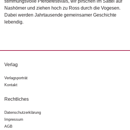
stimmungsvolle Pferdefestivals, wir pirschen im Sattel auf
d
e
Nashörner und ziehen hoch zu Ross durch die Vogesen.
l
Dabei werden Jahrtausende gemeinsamer Geschichte
lebendig.
P
r
e
s
s
e
Verlag
R
i
Verlagsporträt
g
Kontakt
h
ts
Rechtliches
Ü
b
Datenschutzerklärung
e
Impressum
r
AGB
u