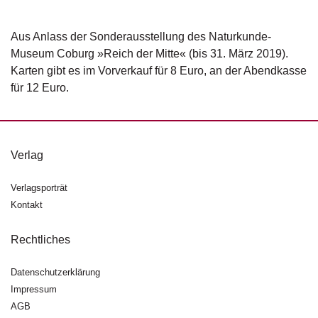
d
e
l
Aus Anlass der Sonderausstellung des Naturkunde-
Museum Coburg »Reich der Mitte« (bis 31. März 2019).
P
Karten gibt es im Vorverkauf für 8 Euro, an der Abendkasse
r
für 12 Euro.
e
s
s
e
Verlag
R
i
Verlagsporträt
g
Kontakt
h
ts
Rechtliches
Ü
b
Datenschutzerklärung
e
Impressum
r
AGB
u