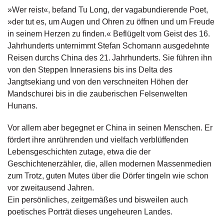
g
»Wer reist«, befand Tu Long, der vagabundierende Poet,
e
»der tut es, um Augen und Ohren zu öffnen und um Freude
n
in seinem Herzen zu finden.« Beflügelt vom Geist des 16.
Jahrhunderts unternimmt Stefan Schomann ausgedehnte
B
Reisen durchs China des 21. Jahrhunderts. Sie führen ihn
l
von den Steppen Innerasiens bis ins Delta des
o
g
Jangtsekiang und von den verschneiten Höhen der
Mandschurei bis in die zauberischen Felsenwelten
V
Hunans.
o
r
Vor allem aber begegnet er China in seinen Menschen. Er
s
fördert ihre anrührenden und vielfach verblüffenden
c
Lebensgeschichten zutage, etwa die der
h
a
Geschichtenerzähler, die, allen modernen Massenmedien
u
zum Trotz, guten Mutes über die Dörfer tingeln wie schon
vor zweitausend Jahren.
H
Ein persönliches, zeitgemäßes und bisweilen auch
a
poetisches Porträt dieses ungeheuren Landes.
n