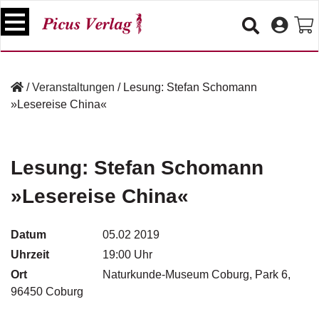
S
k
i
p
B
t
ü
/
Veranstaltungen
/
Lesung: Stefan Schomann
o
c
»Lesereise China«
c
h
e
o
r
n
t
Lesung: Stefan Schomann
V
e
e
»Lesereise China«
n
r
t
a
n
Datum
05.02 2019
s
Uhrzeit
19:00 Uhr
t
a
Ort
Naturkunde-Museum Coburg, Park 6,
lt
96450 Coburg
u
n