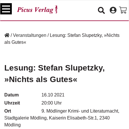
S
k
i
p
B
t
ü
/
Veranstaltungen
/
Lesung: Stefan Slupetzky, »Nichts
o
c
als Gutes«
c
h
e
o
r
n
t
Lesung: Stefan Slupetzky,
V
e
e
»Nichts als Gutes«
n
r
t
a
n
Datum
16.10 2021
s
Uhrzeit
20:00 Uhr
t
a
Ort
9. Mödlinger Krimi- und Literaturnacht,
lt
Stadtgalerie Mödling, Kaiserin Elisabeth-Str.1, 2340
u
Mödling
n