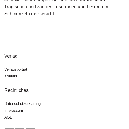
d
Tragischen und zaubert Leserinnen und Lesern ein
e
l
Schmunzeln ins Gesicht.
P
r
e
s
s
e
Verlag
R
Verlagsporträt
i
Kontakt
g
h
Rechtliches
ts
Datenschutzerklärung
Ü
b
Impressum
e
AGB
r
u