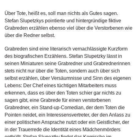
g
e
Über Tote, heißt es, soll man nichts als Gutes sagen.
n
Stefan Slupetzkys pointierte und hintergründige fiktive
Grabreden erzählen ebenso viel über die Verstorbenen wie
B
über die Redner selbst.
l
o
Grabreden sind eine literarisch vernachlässigte Kurzform
g
des biografischen Erzählens. Stefan Slupetzky lässt in
V
seinen Miniaturen seine Grabredner und Grabrednerinnen
o
stets nicht nur über die Toten, sondern auch über sich
r
selbst erzählen, über Versäumnisse und Sinn des eigenen
s
Lebens: Der Chef eines tüchtigen Mitarbeiters muss
c
erkennen, dass es über den Toten schier gar nichts zu
h
a
sagen gibt, eine Grabrede für einen verstorbenen
u
Grabredner, ein Stand-up-Comedian, der dem Toten die
Pointen neidet, ein Interessensvertreter, der den Anlass zu
H
einer politischen Ansprache nutzt oder ein Geistlicher, der
a
in der Trauerrede die Identität eines Mädchenmörders
n
enthüllt. Stefan Slupeztky findet das Komische im