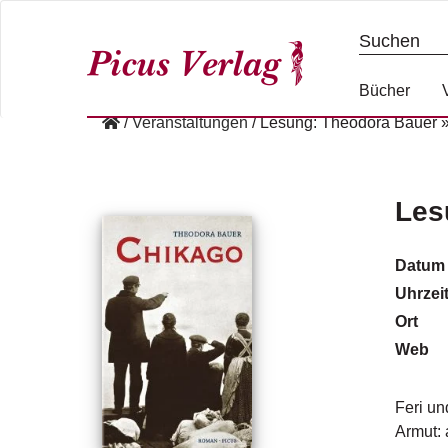
S
k
i
p
Bücher
t
/
Veranstaltungen
/
Lesung: Theodora Bauer 
o
c
o
n
Les
t
e
Datum
n
Uhrzei
t
Ort
Web
Feri un
Armut: 