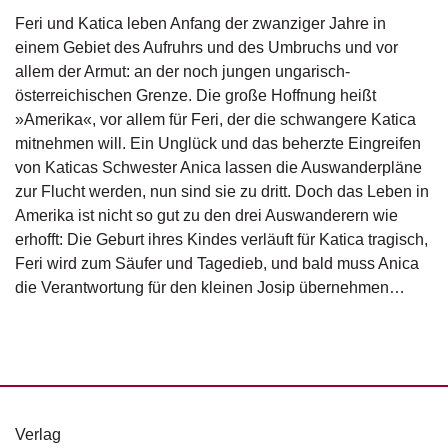
g
Feri und Katica leben Anfang der zwanziger Jahre in
e
einem Gebiet des Aufruhrs und des Umbruchs und vor
n
allem der Armut: an der noch jungen ungarisch-
österreichischen Grenze. Die große Hoffnung heißt
B
»Amerika«, vor allem für Feri, der die schwangere Katica
l
o
mitnehmen will. Ein Unglück und das beherzte Eingreifen
g
von Katicas Schwester Anica lassen die Auswanderpläne
zur Flucht werden, nun sind sie zu dritt. Doch das Leben in
V
Amerika ist nicht so gut zu den drei Auswanderern wie
o
erhofft: Die Geburt ihres Kindes verläuft für Katica tragisch,
r
Feri wird zum Säufer und Tagedieb, und bald muss Anica
s
c
die Verantwortung für den kleinen Josip übernehmen…
h
a
u
H
a
n
Verlag