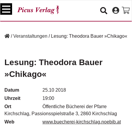
S
k
i
p
B
t
ü
/
Veranstaltungen
/
Lesung: Theodora Bauer »Chikago«
o
c
c
h
e
o
r
n
Lesung: Theodora Bauer
t
V
»Chikago«
e
e
n
r
t
a
Datum
25.10 2018
n
Uhrzeit
19:00
s
Ort
t
Öffentliche Bücherei der Pfarre
a
Kirchschlag, Passionsspielstraße 3, 2860 Kirchschlag
lt
Web
www.buecherei-kirchschlag.noebib.at
u
n