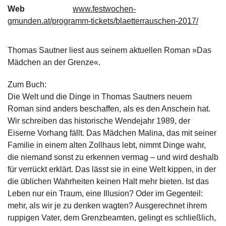
g
Web
www.festwochen-
e
gmunden.at/programm-tickets/blaetterrauschen-2017/
n
Thomas Sautner liest aus seinem aktuellen Roman »Das
B
l
Mädchen an der Grenze«.
o
g
Zum Buch:
Die Welt und die Dinge in Thomas Sautners neuem
V
Roman sind anders beschaffen, als es den Anschein hat.
o
Wir schreiben das historische Wendejahr 1989, der
r
Eiserne Vorhang fällt. Das Mädchen Malina, das mit seiner
s
c
Familie in einem alten Zollhaus lebt, nimmt Dinge wahr,
h
die niemand sonst zu erkennen vermag – und wird deshalb
a
für verrückt erklärt. Das lässt sie in eine Welt kippen, in der
u
die üblichen Wahrheiten keinen Halt mehr bieten. Ist das
Leben nur ein Traum, eine Illusion? Oder im Gegenteil:
H
mehr, als wir je zu denken wagten? Ausgerechnet ihrem
a
ruppigen Vater, dem Grenzbeamten, gelingt es schließlich,
n