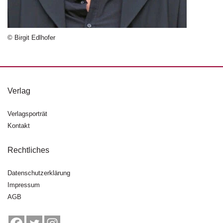
n
s
© Birgit Edlhofer
U
m
w
el
t
Verlag
N
e
Verlagsporträt
w
Kontakt
sl
e
Rechtliches
tt
e
r
Datenschutzerklärung
Impressum
N
AGB
e
u