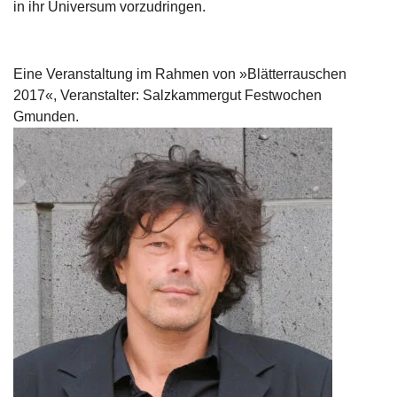
d
in ihr Universum vorzudringen.
e
l
Eine Veranstaltung im Rahmen von »Blätterrauschen
P
2017«, Veranstalter: Salzkammergut Festwochen
r
e
Gmunden.
s
s
e
R
i
g
h
ts
Ü
b
e
r
u