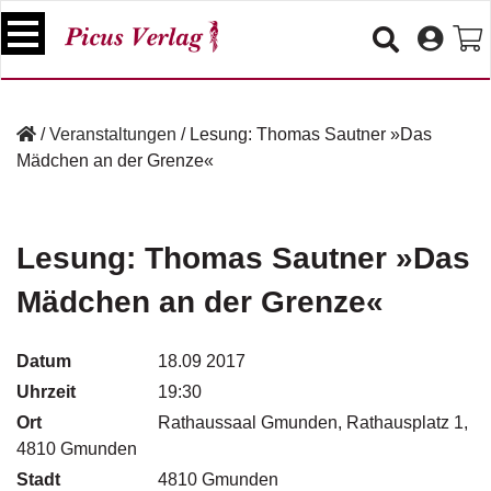
S
k
i
p
B
t
ü
/
Veranstaltungen
/
Lesung: Thomas Sautner »Das
o
c
Mädchen an der Grenze«
c
h
e
o
r
n
t
Lesung: Thomas Sautner »Das
V
e
e
Mädchen an der Grenze«
n
r
t
a
n
Datum
18.09 2017
s
Uhrzeit
19:30
t
a
Ort
Rathaussaal Gmunden, Rathausplatz 1,
lt
4810 Gmunden
u
Stadt
4810 Gmunden
n