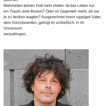
d
Wahrheiten keinen Halt mehr bieten. Ist das Leben nur
e
l
ein Traum, eine Illusion? Oder im Gegenteil: mehr, als wir
je zu denken wagten? Ausgerechnet ihrem ruppigen Vater,
P
dem Grenzbeamten, gelingt es schließlich, in ihr
r
Universum
e
vorzudringen.
s
s
e
R
i
g
h
ts
Ü
b
e
r
u