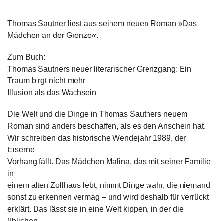
g
e
Thomas Sautner liest aus seinem neuen Roman »Das
n
Mädchen an der Grenze«.
B
Zum Buch:
l
Thomas Sautners neuer literarischer Grenzgang: Ein
o
g
Traum birgt nicht mehr
Illusion als das Wachsein
V
o
Die Welt und die Dinge in Thomas Sautners neuem
r
Roman sind anders beschaffen, als es den Anschein hat.
s
Wir schreiben das historische Wendejahr 1989, der
c
Eiserne
h
a
Vorhang fällt. Das Mädchen Malina, das mit seiner Familie
u
in
einem alten Zollhaus lebt, nimmt Dinge wahr, die niemand
H
sonst zu erkennen vermag – und wird deshalb für verrückt
a
erklärt. Das lässt sie in eine Welt kippen, in der die
n
üblichen