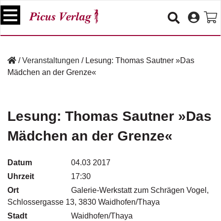
S
k
i
p
B
t
ü
/
Veranstaltungen
/
Lesung: Thomas Sautner »Das
o
c
Mädchen an der Grenze«
c
h
e
o
r
n
t
Lesung: Thomas Sautner »Das
V
e
e
Mädchen an der Grenze«
n
r
t
a
n
Datum
04.03 2017
s
Uhrzeit
17:30
t
a
Ort
Galerie-Werkstatt zum Schrägen Vogel,
lt
Schlossergasse 13, 3830 Waidhofen/Thaya
u
Stadt
Waidhofen/Thaya
n