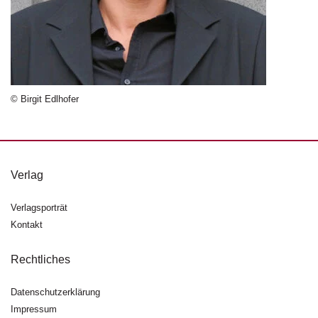
n
s
U
m
w
el
© Birgit Edlhofer
t
N
e
w
Verlag
sl
e
Verlagsporträt
tt
Kontakt
e
r
Rechtliches
N
e
Datenschutzerklärung
u
Impressum