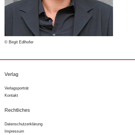
n
s
U
m
w
el
© Birgit Edlhofer
t
N
e
w
Verlag
sl
e
Verlagsporträt
tt
Kontakt
e
r
Rechtliches
N
e
Datenschutzerklärung
u
Impressum