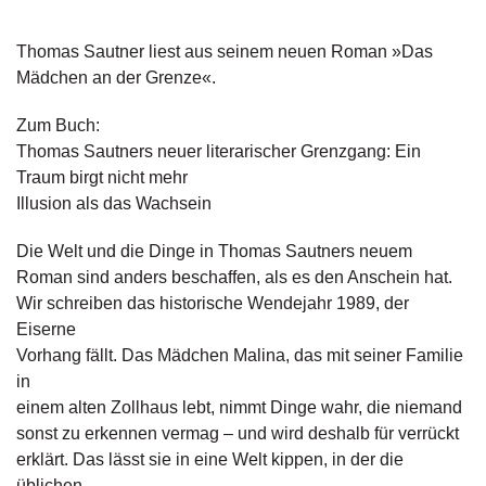
g
e
Thomas Sautner liest aus seinem neuen Roman »Das
n
Mädchen an der Grenze«.
B
Zum Buch:
l
Thomas Sautners neuer literarischer Grenzgang: Ein
o
g
Traum birgt nicht mehr
Illusion als das Wachsein
V
o
Die Welt und die Dinge in Thomas Sautners neuem
r
Roman sind anders beschaffen, als es den Anschein hat.
s
Wir schreiben das historische Wendejahr 1989, der
c
Eiserne
h
a
Vorhang fällt. Das Mädchen Malina, das mit seiner Familie
u
in
einem alten Zollhaus lebt, nimmt Dinge wahr, die niemand
H
sonst zu erkennen vermag – und wird deshalb für verrückt
a
erklärt. Das lässt sie in eine Welt kippen, in der die
n
üblichen