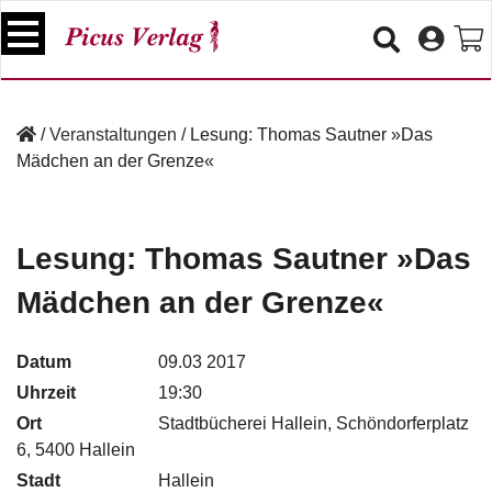
S
k
i
p
B
t
ü
/
Veranstaltungen
/
Lesung: Thomas Sautner »Das
o
c
Mädchen an der Grenze«
c
h
e
o
r
n
t
Lesung: Thomas Sautner »Das
V
e
e
Mädchen an der Grenze«
n
r
t
a
n
Datum
09.03 2017
s
Uhrzeit
19:30
t
a
Ort
Stadtbücherei Hallein, Schöndorferplatz
lt
6, 5400 Hallein
u
Stadt
Hallein
n