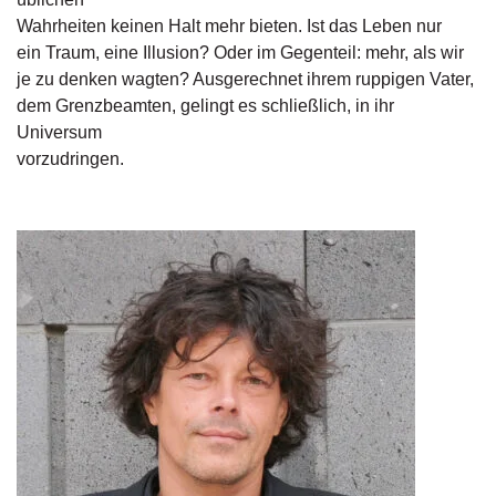
d
Wahrheiten keinen Halt mehr bieten. Ist das Leben nur
e
l
ein Traum, eine Illusion? Oder im Gegenteil: mehr, als wir
je zu denken wagten? Ausgerechnet ihrem ruppigen Vater,
P
dem Grenzbeamten, gelingt es schließlich, in ihr
r
Universum
e
vorzudringen.
s
s
e
R
i
g
h
ts
Ü
b
e
r
u